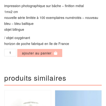
impression photographique sur bâche – finition métal
1mx2 cm
nouvelle série limitée à 100 exemplaires numérotés – nouveau
bleu – bleu baltique
objet bilingue
/ objet oxygénant
horizon de poche fabriqué en Ile de France
quantité
ajouter au panier
de
1
mètre
produits similaires
d'horizon
/
horizon
de
poche