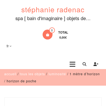
Aller
stéphanie radenac
au
contenu
spa [ bain d'imaginaire ] objets de…
0
TOTAL
0,00€
fr
accueil
/
tous les objets
/
luminosité
/ 1 mètre d’horizon
/ horizon de poche