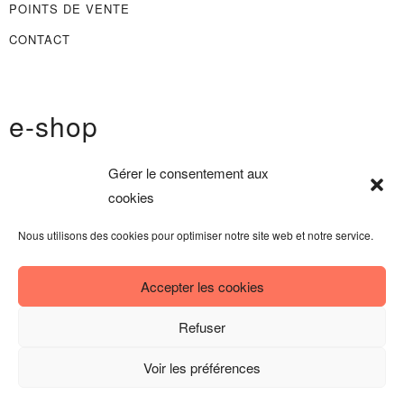
POINTS DE VENTE
CONTACT
e-shop
Gérer le consentement aux
CONDITIONS GÉNÉRALES DE VENTE
cookies
FRAIS DE PORT
Nous utilisons des cookies pour optimiser notre site web et notre service.
MENTIONS LÉGALES
POLITIQUE DE COOKIES (UE)
Accepter les cookies
Refuser
Voir les préférences
Proudly powered by
WordPress
.