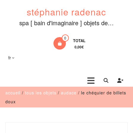
Aller
stéphanie radenac
au
contenu
spa [ bain d'imaginaire ] objets de…
0
TOTAL
0,00€
fr
accueil
/
tous les objets
/
audace
/ le chéquier de billets
doux