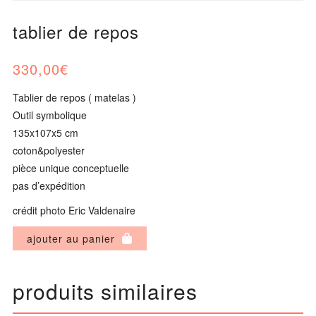
tablier de repos
330,00
€
Tablier de repos ( matelas )
Outil symbolique
135x107x5 cm
coton&polyester
pièce unique conceptuelle
pas d’expédition
crédit photo Eric Valdenaire
quantité
ajouter au panier
de
tablier
produits similaires
de
repos