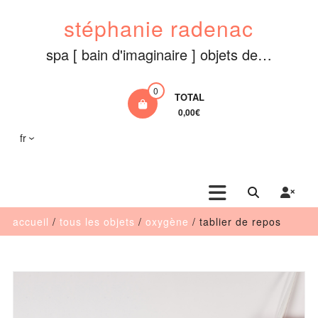
Aller
stéphanie radenac
au
contenu
spa [ bain d'imaginaire ] objets de…
0
TOTAL
0,00€
fr
accueil
/
tous les objets
/
oxygène
/ tablier de repos