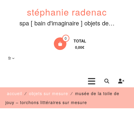
Aller
stéphanie radenac
au
contenu
spa [ bain d'imaginaire ] objets de…
0
TOTAL
0,00€
fr
accueil
⁄
objets sur mesure
⁄
musée de la toile de
jouy – torchons littéraires sur mesure