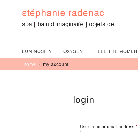
Skip
stéphanie radenac
to
content
spa [ bain d'imaginaire ] objets de…
LUMINOSITY
OXYGEN
FEEL THE MOMEN
home
⁄
my account
login
Username or email address
*