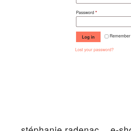
Required
Password
*
Remember
Log in
Lost your password?
stéphanie radenac
e-sh