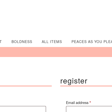
T
BOLDNESS
ALL ITEMS
PEACES AS YOU PLE
register
Required
Required
Email address
*